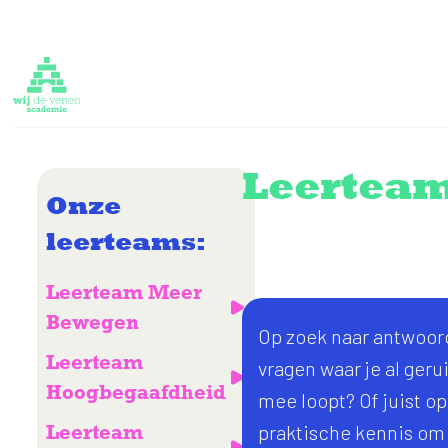
Leertea
Onze
leerteams:
Leerteam Meer
Bewegen
Op zoek naar antwoor
Leerteam
vragen waar je al geru
Hoogbegaafdheid
mee loopt? Of juist op
Leerteam
praktische kennis om 