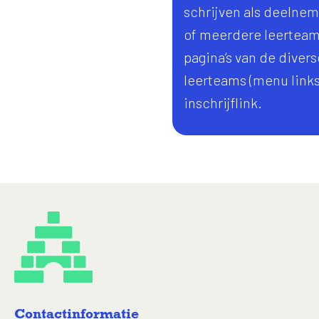
schrijven als deelnem
of meerdere leerteam
pagina’s van de divers
leerteams (menu links
inschrijflink.
Contactinformatie