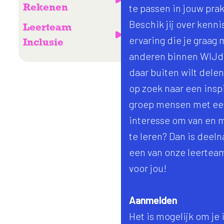
Rekenen
te passen in jouw prak
Beschik jij over kenni
Leerteam
ervaring die je graag 
Inclusie
anderen binnen WIJd
daar buiten wilt delen
op zoek naar een ins
groep mensen met ee
interesse om van en m
te leren? Dan is deel
een van onze leerteam
voor jou!
Aanmelden
Het is mogelijk om je 